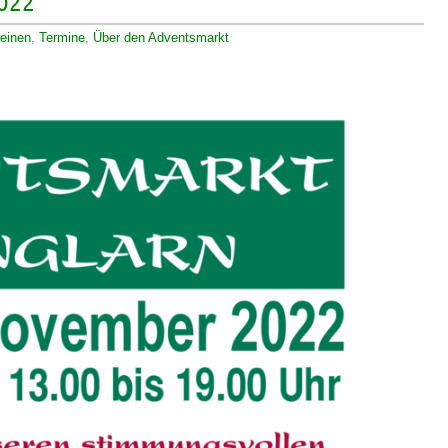
2022
einen
,
Termine
,
Über den Adventsmarkt