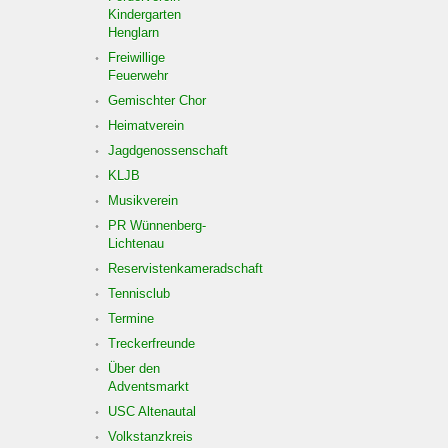
Kindergarten
Henglarn
Freiwillige
Feuerwehr
Gemischter Chor
Heimatverein
Jagdgenossenschaft
KLJB
Musikverein
PR Wünnenberg-
Lichtenau
Reservistenkameradschaft
Tennisclub
Termine
Treckerfreunde
Über den
Adventsmarkt
USC Altenautal
Volkstanzkreis